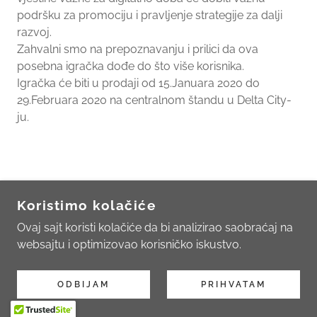
podršku za promociju i pravljenje strategije za dalji
razvoj.
Zahvalni smo na prepoznavanju i prilici da ova
posebna igračka dođe do što više korisnika.
Igračka će biti u prodaji od 15.Januara 2020 do
29.Februara 2020 na centralnom štandu u Delta City-
ju.
COPYRIGHT © 2020-2025 DIGITALBEE - SVA
PRAVA ZADRŽANA.
Koristimo kolačiće
Ovaj sajt koristi kolačiće da bi analizirao saobraćaj na
Politika privatnosti
websajtu i optimizovao korisničko iskustvo.
ODBIJAM
PRIHVATAM