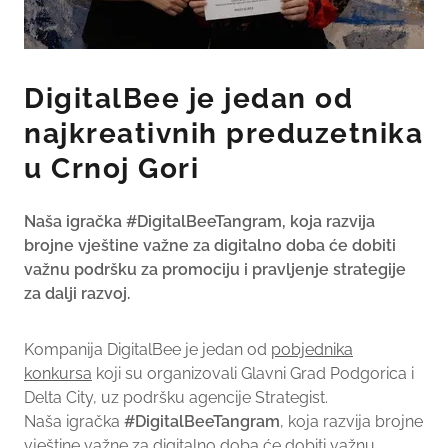
DigitalBee je jedan od
najkreativnih preduzetnika
u Crnoj Gori
Naša igračka #DigitalBeeTangram, koja razvija
brojne vještine važne za digitalno doba će dobiti
važnu podršku za promociju i pravljenje strategije
za dalji razvoj.
Kompanija DigitalBee je jedan od
pobjednika
konkursa
koji su organizovali Glavni Grad Podgorica i
Delta City, uz podršku agencije Strategist.
Naša igračka
#DigitalBeeTangram
, koja razvija brojne
vještine važne za digitalno doba će dobiti važnu