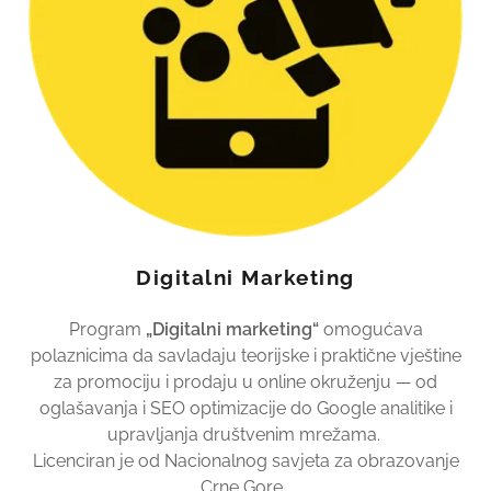
Digitalni Marketing
Program
„Digitalni marketing“
omogućava
polaznicima da savladaju teorijske i praktične vještine
za promociju i prodaju u online okruženju — od
oglašavanja i SEO optimizacije do Google analitike i
upravljanja društvenim mrežama.
Licenciran je od Nacionalnog savjeta za obrazovanje
Crne Gore.