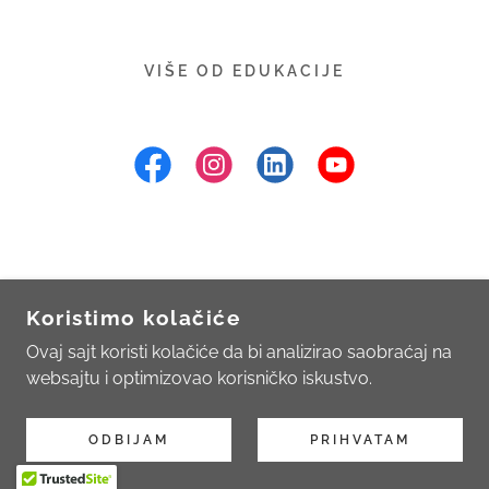
VIŠE OD EDUKACIJE
COPYRIGHT © 2020-2025 DIGITALBEE - SVA
PRAVA ZADRŽANA.
Koristimo kolačiće
Ovaj sajt koristi kolačiće da bi analizirao saobraćaj na
Politika privatnosti
websajtu i optimizovao korisničko iskustvo.
ODBIJAM
PRIHVATAM